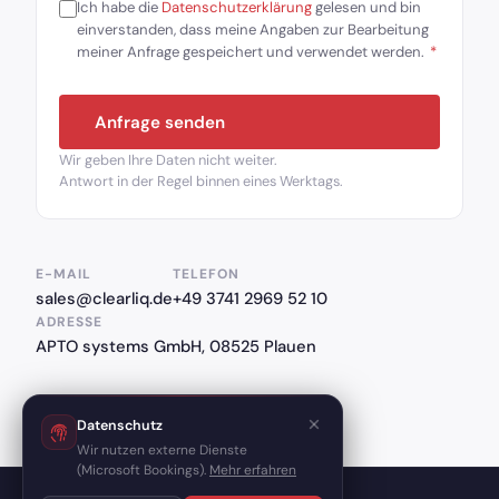
Ich habe die
Datenschutzerklärung
gelesen und bin
einverstanden, dass meine Angaben zur Bearbeitung
meiner Anfrage gespeichert und verwendet werden.
*
Anfrage senden
Wir geben Ihre Daten nicht weiter.
Antwort in der Regel binnen eines Werktags.
E-MAIL
TELEFON
sales@clearliq.de
+49 3741 2969 52 10
ADRESSE
APTO systems GmbH, 08525 Plauen
Datenschutz
Wir nutzen externe Dienste
(Microsoft Bookings).
Mehr erfahren